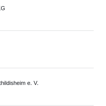
KG
ildisheim e. V.