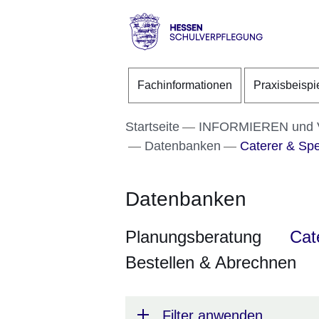
Direkt zum Kopf der S
Direkt zum Inhalt
Direkt zum Fuß der Se
Hessen
-
Fachinformationen
Praxisbeispi
Schulverpflegung
Startseite
INFORMIEREN und
Datenbanken
Caterer & Spe
Datenbanken
Planungsberatung
Cat
Bestellen & Abrechnen
Filter anwenden