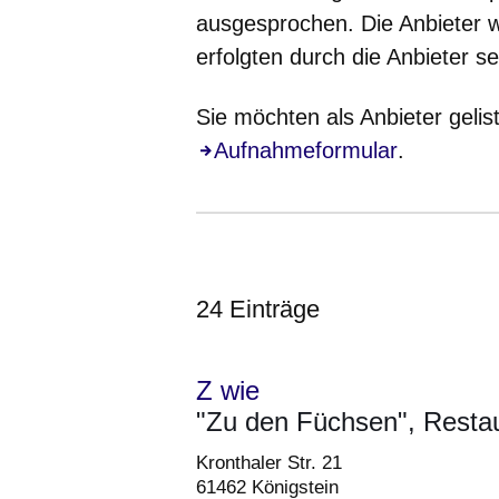
ausgesprochen. Die Anbieter w
erfolgten durch die Anbieter se
Sie möchten als Anbieter gelis
Öffnet sich in einem neuen Fe
Aufnahmeformular
.
24 Einträge
Z wie
"Zu den Füchsen", Resta
:24
Ergebnisse
Kronthaler Str. 21
61462 Königstein