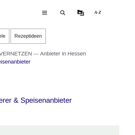
A-Z
eite
ite
ele
Rezeptideen
 VERNETZEN
Anbieter in Hessen
isenanbieter
erer & Speisenanbieter