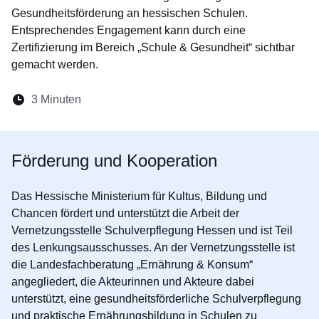
Gesundheitsförderung an hessischen Schulen.
Entsprechendes Engagement kann durch eine
Zertifizierung im Bereich „Schule & Gesundheit“ sichtbar
gemacht werden.
Lesedauer:
3 Minuten
Öffnet sich in einem neuen Fenster
Öffnet sich in einem neuen Fenster
Öffnet sich in einem neuen Fenste
Öffnet sich in einem neuen Fe
Öffnet sich in einem neu
Förderung und Kooperation
Das Hessische Ministerium für Kultus, Bildung und
Chancen fördert und unterstützt die Arbeit der
Vernetzungsstelle Schulverpflegung Hessen und ist Teil
des Lenkungsausschusses. An der Vernetzungsstelle ist
die Landesfachberatung „Ernährung & Konsum“
angegliedert, die Akteurinnen und Akteure dabei
unterstützt, eine gesundheitsförderliche Schulverpflegung
und praktische Ernährungsbildung in Schulen zu