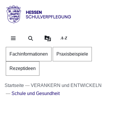
Direkt zum Kopf der S
Direkt zum Inhalt
Direkt zum Fuß der Se
Hessen
-
Schulverpflegung
A-Z
Fachinformationen
Praxisbeispiele
Rezeptideen
Startseite
VERANKERN und ENTWICKELN
Schule und Gesundheit