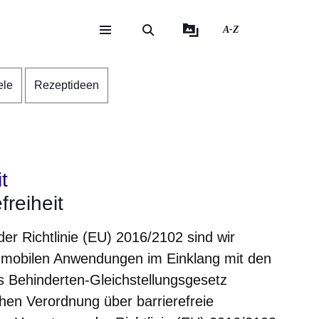
A-Z
eite
ite
ele
Rezeptideen
t
freiheit
 der Richtlinie (EU) 2016/2102 sind wir
 mobilen Anwendungen im Einklang mit den
Behinderten-Gleichstellungsgesetz
en Verordnung über barrierefreie