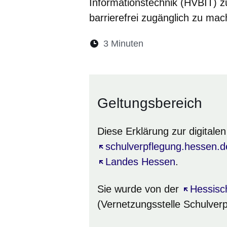
Informationstechnik (HVBIT) z
barrierefrei zugänglich zu mac
Lesedauer:
3 Minuten
Öffnet sich in eine
Öffnet sich in 
Öffnet sic
Öffnet
Ö
Geltungsbereich
Diese Erklärung zur digitalen B
Öffnet sich in einem neuen 
schulverpflegung.hessen.d
Öffnet sich in einem neuen 
Landes Hessen
.
Sie wurde von der
Öffnet si
Hessisc
(Vernetzungsstelle Schulve