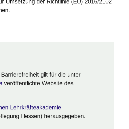
ur Umsetzung der Richtlinie (EU) 2016/2102
hen.
m neuen Fenster
einem neuen Fenster
h in einem neuen Fenster
 sich in einem neuen Fenster
ffnet sich in einem neuen Fenster
arrierefreiheit gilt für die unter
Fenster
e
veröffentlichte Website des
Fenster
ch in einem neuen Fenster
hen Lehrkräfteakademie
rpflegung Hessen) herausgegeben.