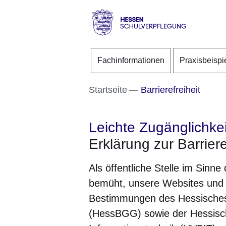
Direkt zum Kopf der S
Direkt zum Inhalt
Direkt zum Fuß der Se
Hessen
-
Fachinformationen
Praxisbeispi
Schulverpflegung
Startseite
Barrierefreiheit
Leichte Zugänglichkei
Erklärung zur Barriere
Als öffentliche Stelle im Sinne
bemüht, unsere Websites und
Bestimmungen des Hessisches 
(HessBGG) sowie der Hessisch