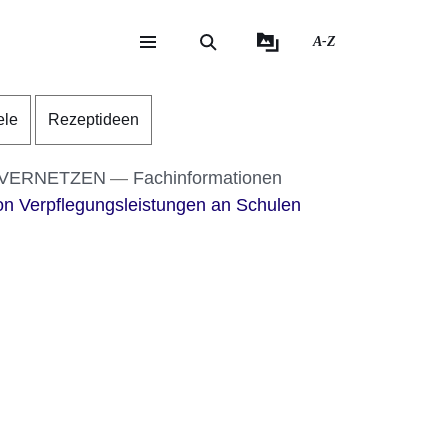
A-Z
eite
ite
ele
Rezeptideen
 VERNETZEN
Fachinformationen
n Verpflegungsleistungen an Schulen