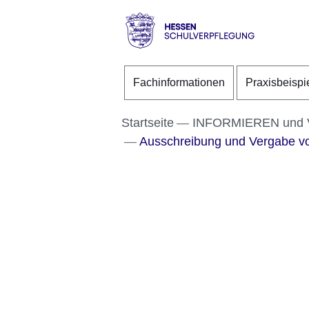
Direkt zum Kopf der S
Direkt zum Inhalt
Direkt zum Fuß der Se
Hessen
-
Fachinformationen
Praxisbeispi
Schulverpflegung
Startseite
INFORMIEREN und
Ausschreibung und Vergabe vo