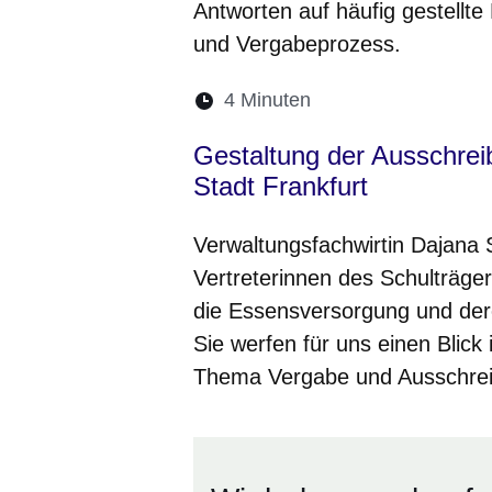
Antworten auf häufig gestellt
und Vergabeprozess.
Lesedauer:
4 Minuten
Öffnet sich in eine
Öffnet sich in 
Öffnet sic
Öffnet
Ö
Gestaltung der Ausschrei
Stadt Frankfurt
Verwaltungsfachwirtin Dajana 
Vertreterinnen des Schulträger
die Essensversorgung und der
Sie werfen für uns einen Blic
Thema Vergabe und Ausschrei