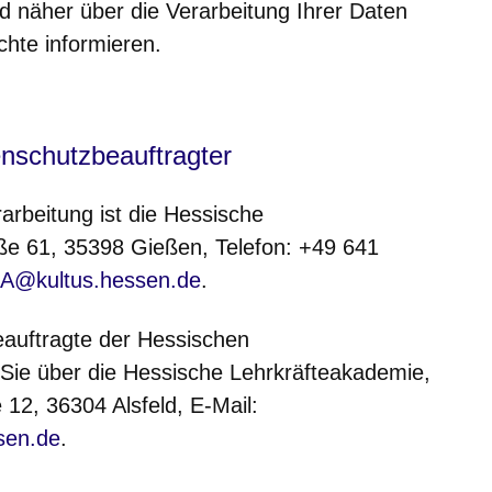
 näher über die Verarbeitung Ihrer Daten
chte informieren.
m neuen Fenster
einem neuen Fenster
h in einem neuen Fenster
 sich in einem neuen Fenster
ffnet sich in einem neuen Fenster
enschutzbeauftragter
rarbeitung ist die Hessische
ße 61, 35398 Gießen, Telefon: +49 641
.LA@kultus.hessen.de
.
eauftragte der Hessischen
Sie über die Hessische Lehrkräfteakademie,
12, 36304 Alsfeld, E-Mail:
sen.de
.