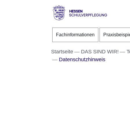
Direkt zum Kopf der S
Direkt zum Inhalt
Direkt zum Fuß der Se
Hessen
-
Fachinformationen
Praxisbeispi
Schulverpflegung
Startseite
DAS SIND WIR!
T
Datenschutzhinweis