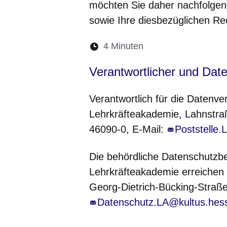
möchten Sie daher nachfolgend
sowie Ihre diesbezüglichen Re
Lesedauer:
4 Minuten
Öffnet sich in eine
Öffnet sich in 
Öffnet sic
Öffnet
Ö
Verantwortlicher und Dat
Verantwortlich für die Datenve
Lehrkräfteakademie, Lahnstra
46090-0, E-Mail:
Poststelle
Die behördliche Datenschutzb
Lehrkräfteakademie erreichen 
Georg-Dietrich-Bücking-Straße 
Datenschutz.LA@kultus.hes