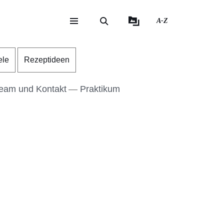
A-Z
eite
ite
ele
Rezeptideen
eam und Kontakt
Praktikum