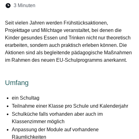
Lesedauer:
3 Minuten
Öffnet sich in einem neuen Fenster
Öffnet sich in einem neuen Fenster
Öffnet sich in einem neuen Fenste
Öffnet sich in einem neuen Fe
Öffnet sich in einem neu
Seit vielen Jahren werden Frühstücksaktionen,
Projekttage und Milchtage veranstaltet, bei denen die
Kinder gesundes Essen und Trinken nicht nur theoretisch
erarbeiten, sondern auch praktisch erleben können. Die
Aktionen sind als begleitende pädagogische Maßnahmen
im Rahmen des neuen EU-Schulprogramms anerkannt.
Umfang
ein Schultag
Teilnahme einer Klasse pro Schule und Kalenderjahr
Schulküche falls vorhanden aber auch im
Klassenzimmer möglich
Anpassung der Module auf vorhandene
Räumlichkeiten