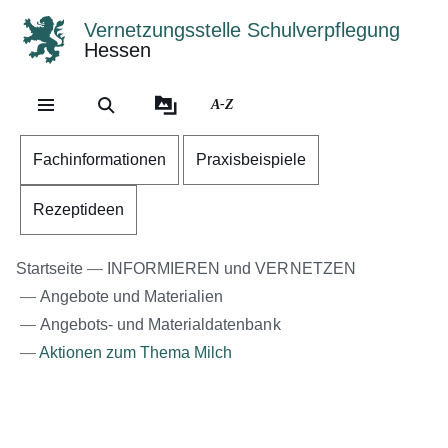
Vernetzungsstelle Schulverpflegung
Hessen
Direkt zum Kopf der Se
Direkt zum Inhalt
Direkt zum Fuß der Sei
A-Z
Fachinformationen
Praxisbeispiele
Rezeptideen
Startseite
INFORMIEREN und VERNETZEN
Angebote und Materialien
Angebots- und Materialdatenbank
Aktionen zum Thema Milch